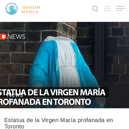
✕
✕
✕
✕
✕
✕
✕
✕
✕
✕
✕
✕
✕
Shalom
Shalom
Shalom
Media
Tidings
World
SW
SW
SW
Pals
News
Prayer
News
Estatua de la Virgen María profanada en
Toronto