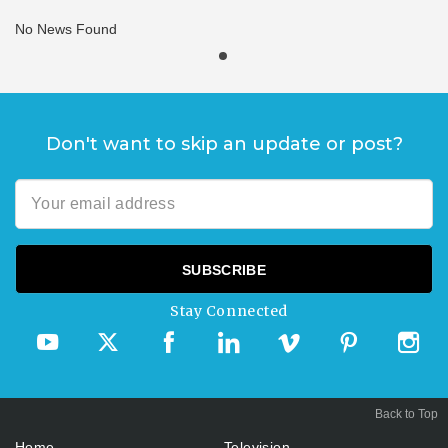
No News Found
Don't want to skip an update or post?
Stay Connected
Back to Top
Home
Television