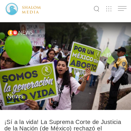
✕
✕
✕
✕
✕
✕
✕
✕
✕
✕
✕
✕
✕
Shalom
Shalom
Shalom
Media
Tidings
World
SW
SW
SW
Pals
News
Prayer
News
¡Sí a la vida! La Suprema Corte de Justicia
de la Nación (de México) rechazó el